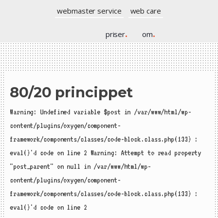
webmaster service
web care
priser
.
om
.
80/20 princippet
Warning: Undefined variable $post in /var/www/html/wp-
content/plugins/oxygen/component-
framework/components/classes/code-block.class.php(133) :
eval()'d code on line 2 Warning: Attempt to read property
"post_parent" on null in /var/www/html/wp-
content/plugins/oxygen/component-
framework/components/classes/code-block.class.php(133) :
eval()'d code on line 2