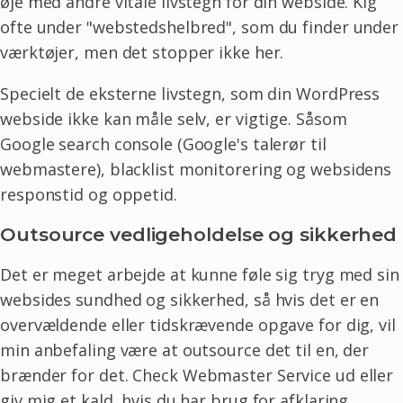
øje med andre vitale livstegn for din webside. Kig
ofte under "webstedshelbred", som du finder under
værktøjer, men det stopper ikke her.
Specielt de eksterne livstegn, som din WordPress
webside ikke kan måle selv, er vigtige. Såsom
Google search console (Google's talerør til
webmastere), blacklist monitorering og websidens
responstid og oppetid.
Outsource vedligeholdelse og sikkerhed
Det er meget arbejde at kunne føle sig tryg med sin
websides sundhed og sikkerhed, så hvis det er en
overvældende eller tidskrævende opgave for dig, vil
min anbefaling være at outsource det til en, der
brænder for det. Check
Webmaster Service
ud eller
giv mig et kald, hvis du har brug for afklaring.