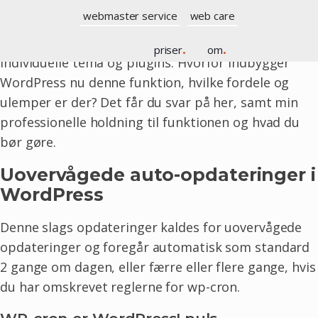
webmaster service
web care
I version 5.5 af WordPress Core vil det nu være en
mulighed, at aktivere auto-opdateringer for
priser
.
om
.
individuelle tema og plugins. Hvorfor indbygger
WordPress nu denne funktion, hvilke fordele og
ulemper er der? Det får du svar på her, samt min
professionelle holdning til funktionen og hvad du
bør gøre.
Uovervågede auto-opdateringer i
WordPress
Denne slags opdateringer kaldes for uovervågede
opdateringer og foregår automatisk som standard
2 gange om dagen, eller færre eller flere gange, hvis
du har omskrevet reglerne for wp-cron.