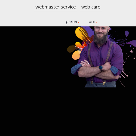
webmaster service
web care
priser
.
om
.