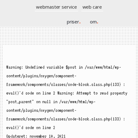
webmaster service
web care
priser
.
om
.
Warning: Undefined variable $post in /var/www/html/wp-
content/plugins/oxygen/component-
framework/components/classes/code-block.class.php(133) :
eval()'d code on line 2 Warning: Attempt to read property
"post_parent" on null in /var/www/html/wp-
content/plugins/oxygen/component-
framework/components/classes/code-block.class.php(133) :
eval()'d code on line 2
Opdateret: november 10, 2021