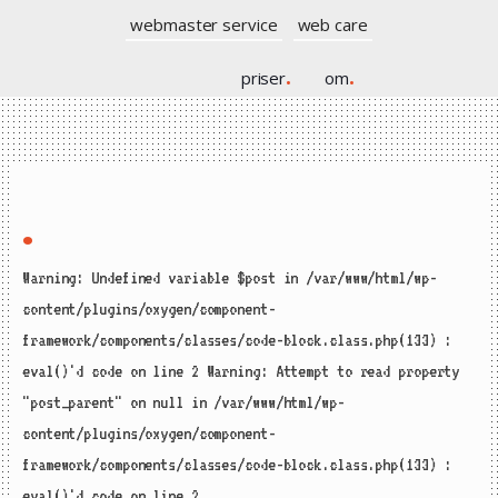
webmaster service
web care
priser
.
om
.
.
Warning: Undefined variable $post in /var/www/html/wp-
content/plugins/oxygen/component-
framework/components/classes/code-block.class.php(133) :
eval()'d code on line 2 Warning: Attempt to read property
"post_parent" on null in /var/www/html/wp-
content/plugins/oxygen/component-
framework/components/classes/code-block.class.php(133) :
eval()'d code on line 2