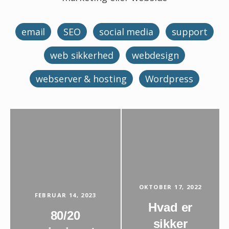
email
SEO
social media
support
web sikkerhed
webdesign
webserver & hosting
Wordpress
OKTOBER 17, 2022
FEBRUAR 14, 2023
Hvad er
80/20
sikker