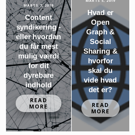
MARTS 5, 2019
MARTS 7, 2019
Hvad er
Content
Open
syndikering -
Graph &
eller hvordan
Social
du får mest
Sharing &
mulig værdi
hvorfor
for dit
skal du
dyrebare
vide hvad
indhold
det er?
READ
READ
MORE
MORE