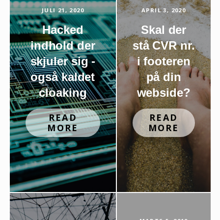
JULI 21, 2020
APRIL 3, 2020
Hacked
Skal der
indhold der
stå CVR nr.
skjuler sig -
i footeren
også kaldet
på din
cloaking
webside?
READ
READ
MORE
MORE