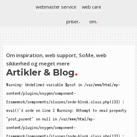
webmaster service
web care
priser
.
om
.
Om inspiration, web support, SoMe, web
sikkerhed og meget mere
Artikler & Blog
.
Warning: Undefined variable $post in /var/www/html/wp-
content/plugins/oxygen/component-
framework/components/classes/code-block.class.php(133) :
eval()'d code on line 2 Warning: Attempt to read property
"post_parent" on null in /var/www/html/wp-
content/plugins/oxygen/component-
framework/components/classes/code-block.class.php(133) :