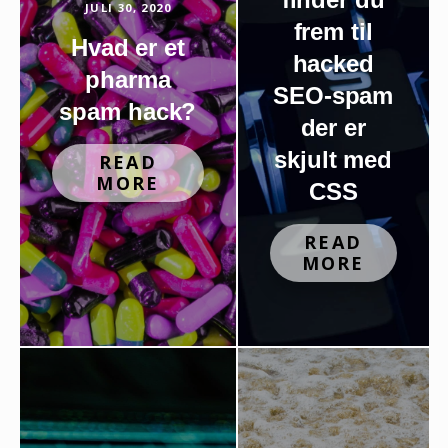
JULI 30, 2020
frem til
Hvad er et
hacked
pharma
SEO-spam
spam hack?
der er
skjult med
READ
MORE
CSS
READ
MORE