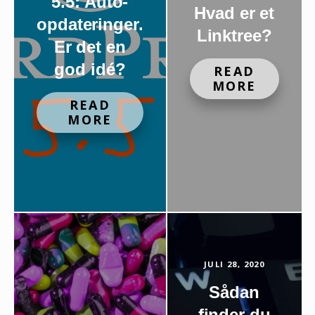
5.5: Auto-
Hvad er et
opdateringer.
Linktree?
Er det en
god idé?
READ
MORE
READ
MORE
JULI 28, 2020
Sådan
finder du